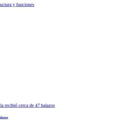
alazos