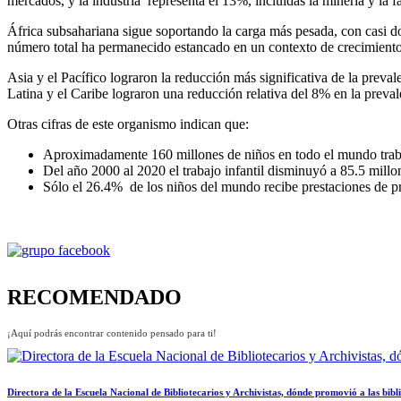
mercados, y la industria representa el 13%, incluidas la minería y la f
África subsahariana sigue soportando la carga más pesada, con casi dos
número total ha permanecido estancado en un contexto de crecimient
Asia y el Pacífico lograron la reducción más significativa de la preva
Latina y el Caribe lograron una reducción relativa del 8% en la preval
Otras cifras de este organismo indican que:
Aproximadamente 160 millones de niños en todo el mundo traba
Del año 2000 al 2020 el trabajo infantil disminuyó a 85.5 mil
Sólo el 26.4% de los niños del mundo recibe prestaciones de pr
RECOMENDADO
¡Aquí podrás encontrar contenido pensado para ti!
Directora de la Escuela Nacional de Bibliotecarios y Archivistas, dónde promovió a las bibl