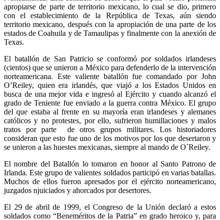
apropiarse de parte de territorio mexicano, lo cual se dio, primero
con el establecimiento de la República de Texas, aún siendo
territorio mexicano, después con la apropiación de una parte de los
estados de Coahuila y de Tamaulipas y finalmente con la anexión de
Texas.
El batallón de San Patricio se conformó por soldados irlandeses
(cientos) que se unieron a México para defenderlo de la intervención
norteamericana. Este valiente batallón fue comandado por John
O’Reiley, quien era irlandés, que viajó a los Estados Unidos en
busca de una mejor vida e ingresó al Ejército y cuando alcanzó el
grado de Teniente fue enviado a la guerra contra México. El grupo
del que estaba al frente en su mayoría eran irlandeses y alemanes
católicos y no protestes, por ello, sufrieron humillaciones y malos
tratos por parte de otros grupos militares. Los historiadores
consideran que esto fue uno de los motivos por los que desertaron y
se unieron a las huestes mexicanas, siempre al mando de O´Reiley.
El nombre del Batallón lo tomaron en honor al Santo Patrono de
Irlanda. Este grupo de valientes soldados participó en varias batallas.
Muchos de ellos fueron apresados por el ejército norteamericano,
juzgados njuiciados y ahorcados por desertores.
El 29 de abril de 1999, el Congreso de la Unión declaró a estos
soldados como “Beneméritos de la Patria” en grado heroico y, para