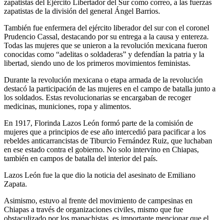
zapatistas del Ejército Libertador del Sur como correo, a las fuerzas
zapatistas de la división del general Ángel Barrios.
También fue enfermera del ejército liberador del sur con el coronel
Prudencio Cassal, destacando por su entrega a la causa y entereza.
Todas las mujeres que se unieron a la revolución mexicana fueron
conocidas como “adelitas o soldaderas” y defendían la patria y la
libertad, siendo uno de los primeros movimientos feministas.
Durante la revolución mexicana o etapa armada de la revolución
destacó la participación de las mujeres en el campo de batalla junto a
los soldados. Estas revolucionarias se encargaban de recoger
medicinas, municiones, ropa y alimentos.
En 1917, Florinda Lazos León formó parte de la comisión de
mujeres que a principios de ese año intercedió para pacificar a los
rebeldes anticarrancistas de Tiburcio Fernández Ruiz, que luchaban
en ese estado contra el gobierno. No solo intervino en Chiapas,
también en campos de batalla del interior del país.​
Lazos León fue la que dio la noticia del asesinato de Emiliano
Zapata.
Asimismo, estuvo al frente del movimiento de campesinas en
Chiapas a través de organizaciones civiles, mismo que fue
obstaculizado por los mapachistas, es importante mencionar que el