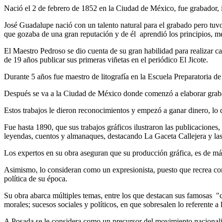
Nació el 2 de febrero de 1852 en la Ciudad de México, fue grabador, il
José Guadalupe nació con un talento natural para el grabado pero tuvo 
que gozaba de una gran reputación y de él aprendió los principios, mét
El Maestro Pedroso se dio cuenta de su gran habilidad para realizar c
de 19 años publicar sus primeras viñetas en el periódico El Jicote.
Durante 5 años fue maestro de litografía en la Escuela Preparatoria d
Después se va a la Ciudad de México donde comenzó a elaborar grabad
Estos trabajos le dieron reconocimientos y empezó a ganar dinero, lo 
Fue hasta 1890, que sus trabajos gráficos ilustraron las publicaciones,
leyendas, cuentos y almanaques, destacando La Gaceta Callejera y las
Los expertos en su obra aseguran que su producción gráfica, es de más
Asimismo, lo consideran como un expresionista, puesto que recrea con e
política de su época.
Su obra abarca múltiples temas, entre los que destacan sus famosas "c
morales; sucesos sociales y políticos, en que sobresalen lo referente 
A Posada se le considera como un precursor del movimiento nacionalist