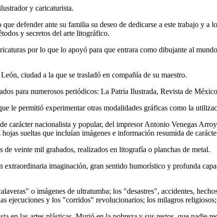
ustrador y caricaturista.
que defender ante su familia su deseo de dedicarse a este trabajo y a lo
odos y secretos del arte litográfico.
aricaturas por lo que lo apoyó para que entrara como dibujante al mundo
e León, ciudad a la que se trasladó en compañía de su maestro.
os para numerosos periódicos: La Patria Ilustrada, Revista de México,
que le permitió experimentar otras modalidades gráficas como la utiliza
 de carácter nacionalista y popular, del impresor Antonio Venegas Arroyo: 
 hojas sueltas que incluían imágenes e información resumida de carácte
 de veinte mil grabados, realizados en litografía o planchas de metal.
xtraordinaria imaginación, gran sentido humorístico y profunda capacidad
alaveras" o imágenes de ultratumba; los "desastres", accidentes, hechos
a las ejecuciones y los "corridos" revolucionarios; los milagros religio
a en las artes plásticas. Murió en la pobreza y sus restos, que nadie 