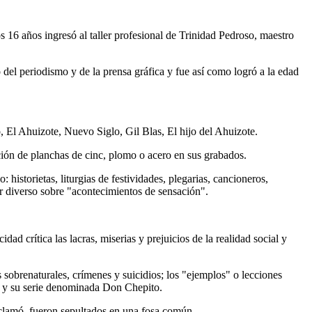
s 16 años ingresó al taller profesional de Trinidad Pedroso, maestro
 del periodismo y de la prensa gráfica y fue así como logró a la edad
 El Ahuizote, Nuevo Siglo, Gil Blas, El hijo del Ahuizote.
ción de planchas de cinc, plomo o acero en sus grabados.
historietas, liturgias de festividades, plegarias, cancioneros,
r diverso sobre "acontecimientos de sensación".
 crítica las lacras, miserias y prejuicios de la realidad social y
 sobrenaturales, crímenes y suicidios; los "ejemplos" o lecciones
sos; y su serie denominada Don Chepito.
reclamó, fueron sepultados en una fosa común.