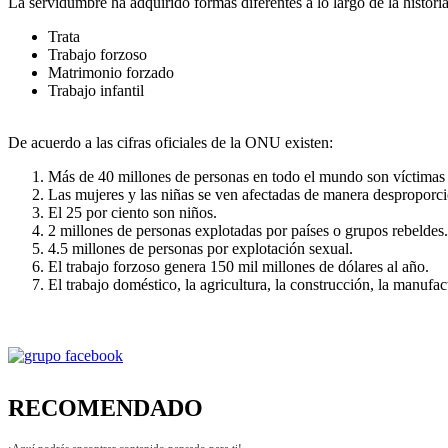
La servidumbre ha adquirido formas diferentes a lo largo de la histori
Trata
Trabajo forzoso
Matrimonio forzado
Trabajo infantil
De acuerdo a las cifras oficiales de la ONU existen:
Más de 40 millones de personas en todo el mundo son víctimas
Las mujeres y las niñas se ven afectadas de manera desproporcio
El 25 por ciento son niños.
2 millones de personas explotadas por países o grupos rebeldes.
4.5 millones de personas por explotación sexual.
El trabajo forzoso genera 150 mil millones de dólares al año.
El trabajo doméstico, la agricultura, la construcción, la manufac
RECOMENDADO
¡Aquí podrás encontrar contenido pensado para ti!