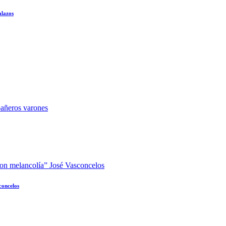
alazos
concelos