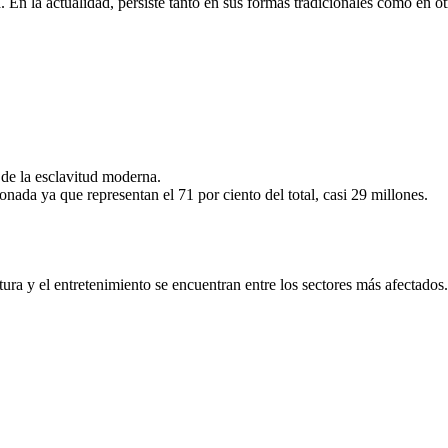
a. En la actualidad, persiste tanto en sus formas tradicionales como en
 de la esclavitud moderna.
nada ya que representan el 71 por ciento del total, casi 29 millones.
tura y el entretenimiento se encuentran entre los sectores más afectados.