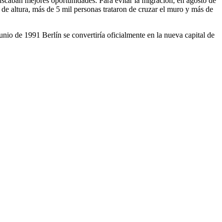
uscaban mejores oportunidades. Para evitar la migración, en agosto de
de altura, más de 5 mil personas trataron de cruzar el muro y más de
unio de 1991 Berlín se convertiría oficialmente en la nueva capital de