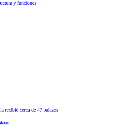
alazos