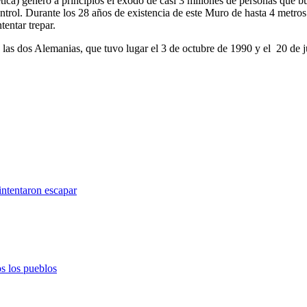
tica) generó a principios el éxodo de casi 3 millones de personas que b
rol. Durante los 28 años de existencia de este Muro de hasta 4 metros 
tentar trepar.
 las dos Alemanias, que tuvo lugar el 3 de octubre de 1990 y el 20 de j