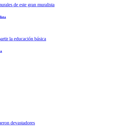
lista
ca