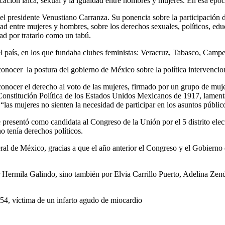
ión laica, sexual y la igualdad entre hombres y mujeres. En esa époc
l presidente Venustiano Carranza. Su ponencia sobre la participación de
d entre mujeres y hombres, sobre los derechos sexuales, políticos, educ
dad por tratarlo como un tabú.
l país, en los que fundaba clubes feministas: Veracruz, Tabasco, Camp
onocer la postura del gobierno de México sobre la política intervenci
conocer el derecho al voto de las mujeres, firmado por un grupo de muje
la Constitución Política de los Estados Unidos Mexicanos de 1917, lame
“las mujeres no sienten la necesidad de participar en los asuntos públic
presentó como candidata al Congreso de la Unión por el 5 distrito elect
 tenía derechos políticos.
eral de México, gracias a que el año anterior el Congreso y el Gobierno
por Hermila Galindo, sino también por Elvia Carrillo Puerto, Adelina Z
54, víctima de un infarto agudo de miocardio