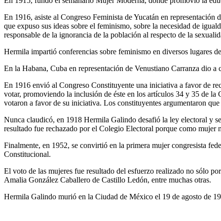
En 1915, fundó el semanario Mujer Moderna, donde promovió la educac
En 1916, asiste al Congreso Feminista de Yucatán en representación de
que expuso sus ideas sobre el feminismo, sobre la necesidad de igualda
responsable de la ignorancia de la población al respecto de la sexuali
Hermila impartió conferencias sobre feminismo en diversos lugares de
En la Habana, Cuba en representación de Venustiano Carranza dio a c
En 1916 envió al Congreso Constituyente una iniciativa a favor de re
votar, promoviendo la inclusión de éste en los artículos 34 y 35 de 
votaron a favor de su iniciativa. Los constituyentes argumentaron que 
Nunca claudicó, en 1918 Hermila Galindo desafió la ley electoral y se 
resultado fue rechazado por el Colegio Electoral porque como mujer no
Finalmente, en 1952, se convirtió en la primera mujer congresista fed
Constitucional.
El voto de las mujeres fue resultado del esfuerzo realizado no sólo 
Amalia González Caballero de Castillo Ledón, entre muchas otras.
Hermila Galindo murió en la Ciudad de México el 19 de agosto de 19