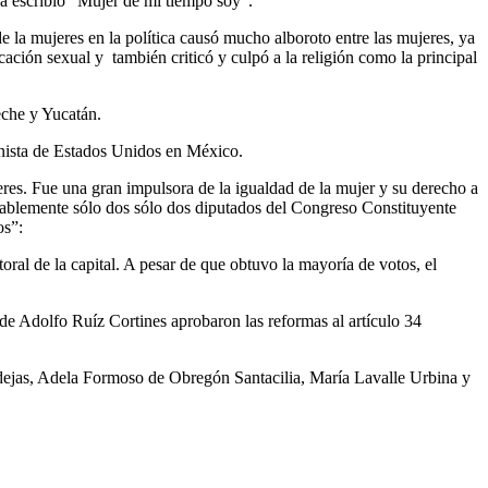
a escribió “Mujer de mi tiempo soy”.
 la mujeres en la política causó mucho alboroto entre las mujeres, ya
ación sexual y también criticó y culpó a la religión como la principal
eche y Yucatán.
onista de Estados Unidos en México.
res. Fue una gran impulsora de la igualdad de la mujer y su derecho a
ntablemente sólo dos sólo dos diputados del Congreso Constituyente
os”:
oral de la capital. A pesar de que obtuvo la mayoría de votos, el
 de Adolfo Ruíz Cortines aprobaron las reformas al artículo 34
endejas, Adela Formoso de Obregón Santacilia, María Lavalle Urbina y