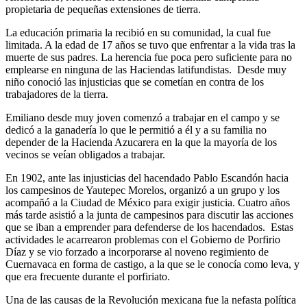
propietaria de pequeñas extensiones de tierra.
La educación primaria la recibió en su comunidad, la cual fue
limitada. A la edad de 17 años se tuvo que enfrentar a la vida tras la
muerte de sus padres. La herencia fue poca pero suficiente para no
emplearse en ninguna de las Haciendas latifundistas. Desde muy
niño conoció las injusticias que se cometían en contra de los
trabajadores de la tierra.
Emiliano desde muy joven comenzó a trabajar en el campo y se
dedicó a la ganadería lo que le permitió a él y a su familia no
depender de la Hacienda Azucarera en la que la mayoría de los
vecinos se veían obligados a trabajar.
En 1902, ante las injusticias del hacendado Pablo Escandón hacia
los campesinos de Yautepec Morelos, organizó a un grupo y los
acompañó a la Ciudad de México para exigir justicia. Cuatro años
más tarde asistió a la junta de campesinos para discutir las acciones
que se iban a emprender para defenderse de los hacendados. Estas
actividades le acarrearon problemas con el Gobierno de Porfirio
Díaz y se vio forzado a incorporarse al noveno regimiento de
Cuernavaca en forma de castigo, a la que se le conocía como leva, y
que era frecuente durante el porfiriato.
Una de las causas de la Revolución mexicana fue la nefasta política