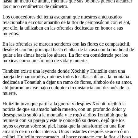
hasta un metro de altura, mientras que sus botones pueden alcanzar
los cinco centímetros de diámetro.
Los conocedores del tema aseguran que nuestros antepasados
relacionaban el color amarillo de la flor de cempasúchil con el sol,
por ello, la utilizaban en las ofrendas dedicadas en honor a sus
muertos.
En las ofrendas se marcan senderos con las flores de cempasúchil,
desde el camino principal hasta el altar de la casa con la finalidad de
guiar a las almas hacia los altares. La flor era considerada por los
mexicas como un símbolo de vida y muerte.
También existe una leyenda donde Xóchitl y Huitzilin eran una
pareja de enamorados, quienes todos los días subían a la montaña
dedicada a Tonatiuh a dejar un ramo de flores, símbolo de su amor,
ahí juraron amarse bajo cualquier circunstancia aun después de la
muerte.
Huitzilin tuvo que partir a la guerra y después Xóchitl recibió la
noticia de que su amado había muerto, con un profundo dolor y
desesperada subió a la montaña y le rogó al dios Tonatiuh que la
reuniera con su pareja y este le concedió su deseo, dejó que los
rayos cayeran sobre su piel, hasta que la transformó en una flor
amarilla de un color intenso. Unos instantes después se acercó un
colibrí, Huitzilin reencarnado, al hacer contacto con la flor, al beso