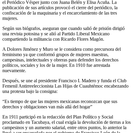
el Periódico Vésper junto con Juana Belén y Elisa Acuña. La
publicación de sus artículos provocó el cierre del periódico, la
confiscación de la maquinaria y el encarcelamiento de las tres
mujeres.
Según sus biógrafos, aseguran que cuando salió de prisión dirigió
una revista potosina y se alió al Partido Liberal Mexicano
compartiendo la militancia con Ricardo Flores Magón.
A
Dolores Jiménez y Muro se le considera como
precursora del
feminismo ya que conformó grupos de mujeres maestras,
campesinas, intelectuales y obreras para defender los derechos
políticos, sociales y los de la mujer. En 1910 fue arrestada
nuevamente.
Después, se une al presidente Francisco I. Madero y funda el Club
Femenil Antirreeleccionista Las Hijas de Cuauhtémoc encabezando
una protesta bajo la consigna:
“Es tiempo de que las mujeres mexicanas reconozcan que sus
derechos y obligaciones van más allá del hogar”
En 1911 participó en la redacción del Plan Político y Social
proclamado en Tacubaya, el cual exigía la devolución de tierras a los
campesinos y un aumento salarial, entre otros puntos, lo anterior la
llevó a ser encarcelada por el gobierno de Francisco León de la