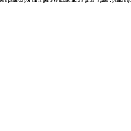
fuera pasando por ahí la gente se acostumbro a gritar “aguas”, palabra 