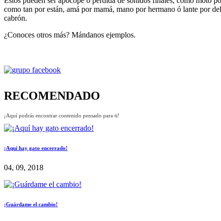
Estos pueden ser apócope o pérdida de sonidos finales, como moto por 
como tan por están, amá por mamá, mano por hermano ó lante por delan
cabrón.
¿Conoces otros más? Mándanos ejemplos.
RECOMENDADO
¡Aquí podrás encontrar contenido pensado para ti!
¡Aquí hay gato encerrado!
04, 09, 2018
¡Guárdame el cambio!