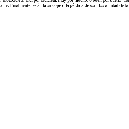
motocicleta, bici por bicicleta, muy por mucho, ó buen por bueno. Tamb
te. Finalmente, están la síncope o la pérdida de sonidos a mitad de l