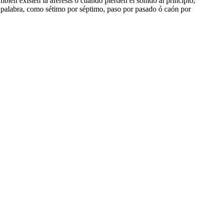
ién existen la aféresis o cuando pierden el sonido al principio,
a palabra, como sétimo por séptimo, paso por pasado ó caón por