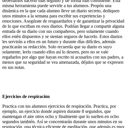
deberíamos hacerlo más seguido y de forma más consistente. Esta
misma herramienta puede servirle a tus alumnos. Propón una
dinámica en la que cada alumno lleve un diario secreto, dediquen
unos minutos a la semana para escribir sus experiencias y
emociones. Asegúrate de resguardarlos y de garantizar la privacidad
de lo que escriban en esos diarios. Podrían llegar a compartir alguna
entrada de su diario con sus compañeros, pero solamente cuando
ellos estén dispuestos y se sientan seguros de hacerlo. Estos diarios
les servirán a ellos en un futuro y durante días difíciles, además
practicarán su redacción. Solo recuerda que su diario es suyo
solamente, leelo cuando ellos así lo deseen, pero no se vale
regañarlos por algo que hayan escrito ni acusarlos con sus padres, a
menos que su seguridad se vea amenazada, déjalos que se expresen
en sus notas.
Ejercicios de respiración
Practica con tus alumnos ejercicios de respiración. Practica, por
ejemplo, un ejercicio donde aspiren durante 8 segundos, que
mantengan el aire otros ocho y finalmente que lo suelten en ocho
segundos también. Así se concentrarán durante unos minutos en su
respiración, una técnica eficiente de meditación, que además es muy