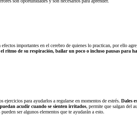
rrores son oportunidades y son necesarios para aprender.
 efectos importantes en el cerebro de quienes lo practican, por ello agr
el ritmo de su respiración, bailar un poco o incluso pausas para ha
os ejercicios para ayudarlos a regularse en momentos de estrés.
Dales es
e puedan acudir cuando se sienten irritados
, permite que salgan del a
s pueden ser algunos elementos que te ayudarán a esto.