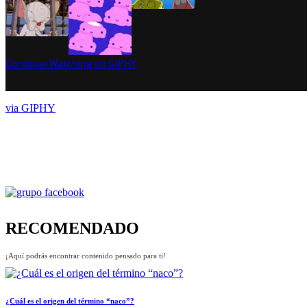
via GIPHY
RECOMENDADO
¡Aquí podrás encontrar contenido pensado para ti!
¿Cuál es el origen del término “naco”?