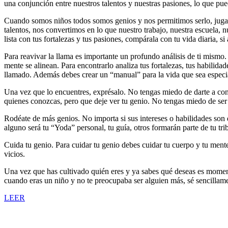
una conjunción entre nuestros talentos y nuestras pasiones, lo que pu
Cuando somos niños todos somos genios y nos permitimos serlo, juga
talentos, nos convertimos en lo que nuestro trabajo, nuestra escuela, 
lista con tus fortalezas y tus pasiones, compárala con tu vida diaria, 
Para reavivar la llama es importante un profundo análisis de ti mismo.
mente se alinean. Para encontrarlo analiza tus fortalezas, tus habilid
llamado. Además debes crear un “manual” para la vida que sea especial
Una vez que lo encuentres, exprésalo. No tengas miedo de darte a conoc
quienes conozcas, pero que deje ver tu genio. No tengas miedo de ser
Rodéate de más genios. No importa si sus intereses o habilidades son 
alguno será tu “Yoda” personal, tu guía, otros formarán parte de tu tr
Cuida tu genio. Para cuidar tu genio debes cuidar tu cuerpo y tu mente,
vicios.
Una vez que has cultivado quién eres y ya sabes qué deseas es moment
cuando eras un niño y no te preocupaba ser alguien más, sé sencillame
LEER