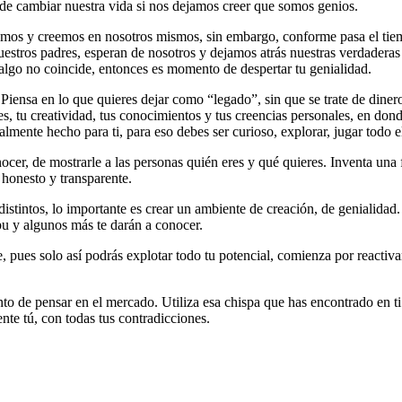
ede cambiar nuestra vida si nos dejamos creer que somos genios.
mos y creemos en nosotros mismos, sin embargo, conforme pasa el tie
nuestros padres, esperan de nosotros y dejamos atrás nuestras verdaderas
si algo no coincide, entonces es momento de despertar tu genialidad.
 Piensa en lo que quieres dejar como “legado”, sin que se trate de dine
ades, tu creatividad, tus conocimientos y tus creencias personales, en d
mente hecho para ti, para eso debes ser curioso, explorar, jugar todo 
er, de mostrarle a las personas quién eres y qué quieres. Inventa una f
 honesto y transparente.
distintos, lo importante es crear un ambiente de creación, de genialida
ibu y algunos más te darán a conocer.
 pues solo así podrás explotar todo tu potencial, comienza por reactivar
o de pensar en el mercado. Utiliza esa chispa que has encontrado en ti
nte tú, con todas tus contradicciones.