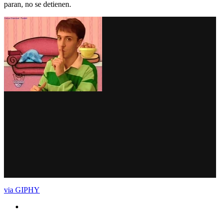
paran, no se detienen.
via GIPHY