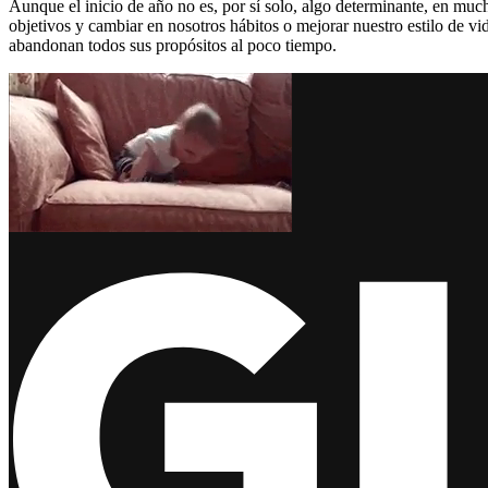
Aunque el inicio de año no es, por sí solo, algo determinante, en much
objetivos y cambiar en nosotros hábitos o mejorar nuestro estilo de v
abandonan todos sus propósitos al poco tiempo.