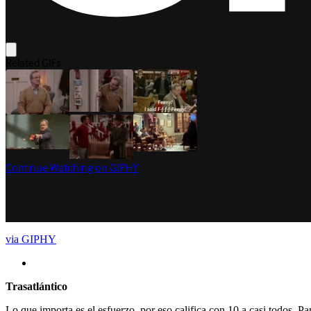
via GIPHY
Trasatlántico
Lo que importa es el esfuerzo, por eso califica con 10 a casi todos. 