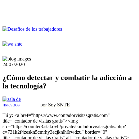
24
07/2020
¿Cómo detectar y combatir la adicción a
la tecnología?
por Soy SNTE
Tú y: <a href="https://www.contadorvisitasgratis.com"
title="contador de visitas gratis"><img
src="https://counter3.stat.ovh/private/contadorvisitasgratis.php?
c=731k2f4zeskn5cmrhy3ecjknlh6rwdzu" border="0"
title="contador de visitas gratis" alt="contador de visitas gratis">