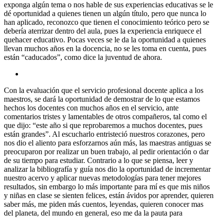
exponga algún tema o nos hable de sus experiencias educativas se le
dé oportunidad a quienes tienen un algún título, pero que nunca lo
han aplicado, reconozco que tienen el conocimiento teórico pero se
debería aterrizar dentro del aula, pues la experiencia enriquece el
quehacer educativo. Pocas veces se le da la oportunidad a quienes
llevan muchos años en la docencia, no se les toma en cuenta, pues
están “caducados”, como dice la juventud de ahora.
Con la evaluación que el servicio profesional docente aplica a los
maestros, se dará la oportunidad de demostrar de lo que estamos
hechos los docentes con muchos años en el servicio, ante
comentarios tristes y lamentables de otros compañeros, tal como el
que dijo: “este año si que reprobaremos a muchos docentes, pues
están grandes”. Al escucharlo entristeció nuestros corazones, pero
nos dio el aliento para esforzarnos aún más, las maestras antiguas se
preocuparon por realizar un buen trabajo, al pedir orientación o dar
de su tiempo para estudiar. Contrario a lo que se piensa, leer y
analizar la bibliografía y guía nos dio la oportunidad de incrementar
nuestro acervo y aplicar nuevas metodologías para tener mejores
resultados, sin embargo lo más importante para mí es que mis niños
y niñas en clase se sienten felices, están ávidos por aprender, quieren
saber más, me piden más cuentos, leyendas, quieren conocer mas
del planeta, del mundo en general, eso me da la pauta para