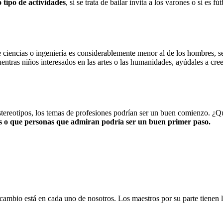
tipo de actividades
, si se trata de bailar invita a los varones o si es f
ciencias o ingeniería es considerablemente menor al de los hombres, s
uentras niños interesados en las artes o las humanidades, ayúdales a cre
estereotipos, los temas de profesiones podrían ser un buen comienzo. ¿Q
os o que personas que admiran podría ser un buen primer paso.
 cambio está en cada uno de nosotros. Los maestros por su parte tienen 