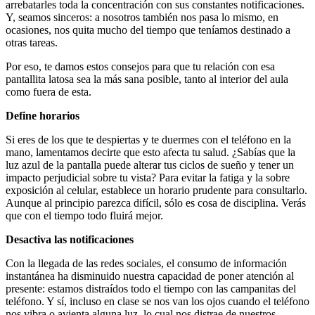
arrebatarles toda la concentración con sus constantes notificaciones.
Y, seamos sinceros: a nosotros también nos pasa lo mismo, en
ocasiones, nos quita mucho del tiempo que teníamos destinado a
otras tareas.
Por eso, te damos estos consejos para que tu relación con esa
pantallita latosa sea la más sana posible, tanto al interior del aula
como fuera de esta.
Define horarios
Si eres de los que te despiertas y te duermes con el teléfono en la
mano, lamentamos decirte que esto afecta tu salud. ¿Sabías que la
luz azul de la pantalla puede alterar tus ciclos de sueño y tener un
impacto perjudicial sobre tu vista? Para evitar la fatiga y la sobre
exposición al celular, establece un horario prudente para consultarlo.
Aunque al principio parezca difícil, sólo es cosa de disciplina. Verás
que con el tiempo todo fluirá mejor.
Desactiva las notificaciones
Con la llegada de las redes sociales, el consumo de información
instantánea ha disminuido nuestra capacidad de poner atención al
presente: estamos distraídos todo el tiempo con las campanitas del
teléfono. Y sí, incluso en clase se nos van los ojos cuando el teléfono
nos vibra o avienta alguna luz, lo cual nos distrae de nuestros