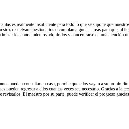
as aulas es realmente insuficiente para todo lo que se supone que nuest
stro, resuelvan cuestionarios o cumplan algunas tareas para que, al lleg
aximizar los conocimientos adquiridos y concentrarse en una atención un
umnos pueden consultar en casa, permite que ellos vayan a su propio r
pues pueden regresar a ellos cuantas veces sea necesario. Gracias a la te
 revisarlos. El maestro por su parte, puede verificar el progreso gracia