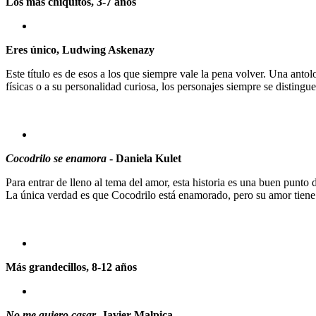
Los más chiquitos, 3-7 años
Eres único
, Ludwing Askenazy
Este título es de esos a los que siempre vale la pena volver. Una anto
físicas o a su personalidad curiosa, los personajes siempre se disting
Cocodrilo se enamora
- Daniela Kulet
Para entrar de lleno al tema del amor, esta historia es una buen punto d
La única verdad es que Cocodrilo está enamorado, pero su amor tiene u
Más grandecillos, 8-12 años
No me quiero casar
, Javier Malpica