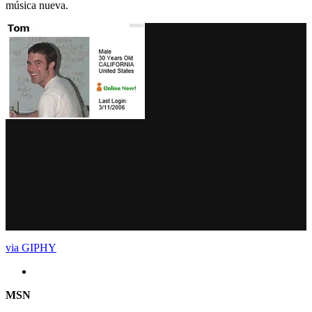
música nueva.
via GIPHY
MSN