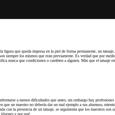
o la figura que queda impresa en la piel de forma permanente, un tatuaje, 
e son siempre los mismos que eran previamente. Es verdad que por medio 
nifica nunca que condicionen o cambien a alguien. Más que el tatuaje e
nfrentarse a menos dificultades que antes, sin embargo hay profesiones
n que un maestro no debería dar un mal ejemplo a sus alumnos, mientras
a con la presencia de un tatuaje, se argumenta que los maestros son un
s jóvenes y por qué.