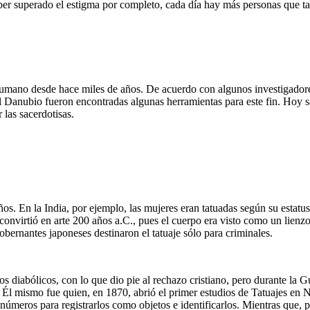
aber superado el estigma por completo, cada día hay más personas que ta
humano desde hace miles de años. De acuerdo con algunos investigadores
del Danubio fueron encontradas algunas herramientas para este fin. Hoy
 las sacerdotisas.
años. En la India, por ejemplo, las mujeres eran tatuadas según su estatu
se convirtió en arte 200 años a.C., pues el cuerpo era visto como un li
obernantes japoneses destinaron el tatuaje sólo para criminales.
os diabólicos, con lo que dio pie al rechazo cristiano, pero durante la G
 Él mismo fue quien, en 1870, abrió el primer estudios de Tatuajes en
 números para registrarlos como objetos e identificarlos. Mientras que, 